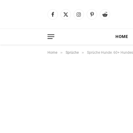
Facebook
X
Instagram
Pinterest
Reddit
(Twitter)
HOME
»
»
Home
Sprüche
Sprüche Hunde: 60+ Hundesprü