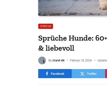
SPRÜCHE
Sprüche Hunde: 60+
& liebevoll
By
charaf elk
Februar 18, 2026
Update
Facebook
Twitter