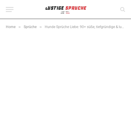
»
»
Home
Sprüche
Hunde Sprüche Liebe: 90+ süße, tiefgründige & lustige Sprüche