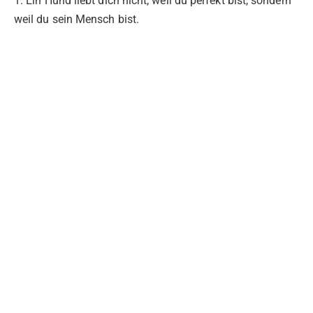
1. Ein Hund liebt dich nicht, weil du perfekt bist, sondern
weil du sein Mensch bist.