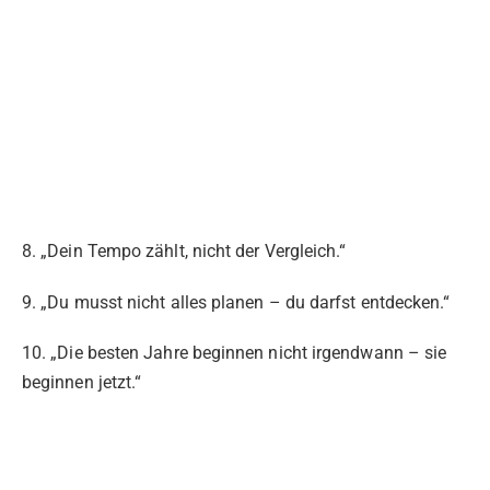
8. „Dein Tempo zählt, nicht der Vergleich.“
9. „Du musst nicht alles planen – du darfst entdecken.“
10. „Die besten Jahre beginnen nicht irgendwann – sie
beginnen jetzt.“