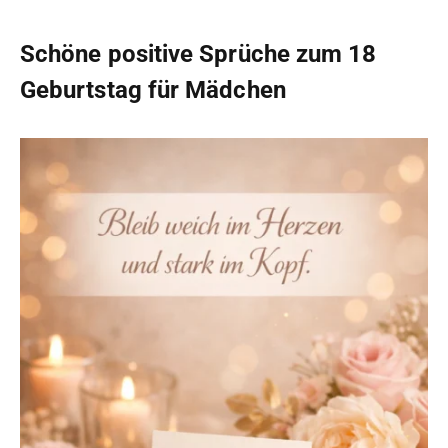
Schöne positive Sprüche zum 18
Geburtstag für Mädchen