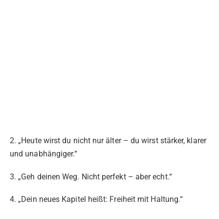
2. „Heute wirst du nicht nur älter – du wirst stärker, klarer
und unabhängiger.“
3. „Geh deinen Weg. Nicht perfekt – aber echt.“
4. „Dein neues Kapitel heißt: Freiheit mit Haltung.“