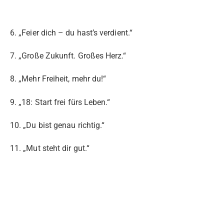
6. „Feier dich – du hast’s verdient.“
7. „Große Zukunft. Großes Herz.“
8. „Mehr Freiheit, mehr du!“
9. „18: Start frei fürs Leben.“
10. „Du bist genau richtig.“
11. „Mut steht dir gut.“