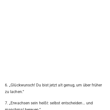
6. „Glückwunsch! Du bist jetzt alt genug, um über früher
zu lachen.“
7. „Erwachsen sein heißt: selbst entscheiden… und
manchmal bereuen.“