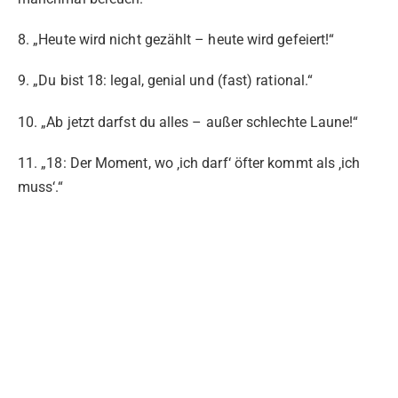
8. „Heute wird nicht gezählt – heute wird gefeiert!“
9. „Du bist 18: legal, genial und (fast) rational.“
10. „Ab jetzt darfst du alles – außer schlechte Laune!“
11. „18: Der Moment, wo ‚ich darf‘ öfter kommt als ‚ich
muss‘.“