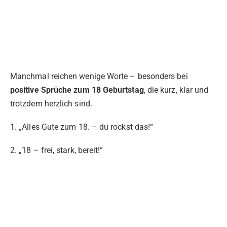
Manchmal reichen wenige Worte – besonders bei
positive Sprüche zum 18 Geburtstag
, die kurz, klar und
trotzdem herzlich sind.
1. „Alles Gute zum 18. – du rockst das!“
2. „18 – frei, stark, bereit!“