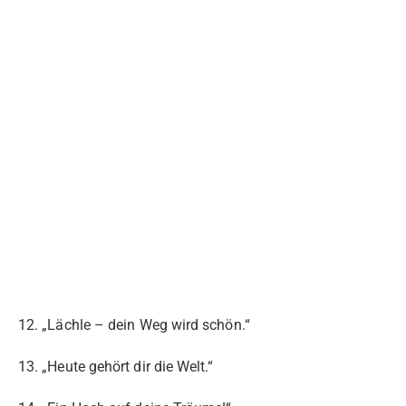
12. „Lächle – dein Weg wird schön.“
13. „Heute gehört dir die Welt.“