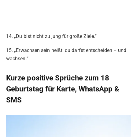
14. „Du bist nicht zu jung für große Ziele.“
15. „Erwachsen sein heißt: du darfst entscheiden – und
wachsen.“
Kurze positive Sprüche zum 18
Geburtstag für Karte, WhatsApp &
SMS