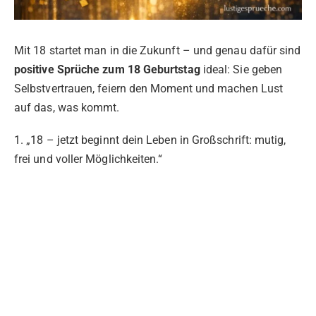
Mit 18 startet man in die Zukunft – und genau dafür sind
positive Sprüche zum 18 Geburtstag
ideal: Sie geben
Selbstvertrauen, feiern den Moment und machen Lust
auf das, was kommt.
1. „18 – jetzt beginnt dein Leben in Großschrift: mutig,
frei und voller Möglichkeiten.“