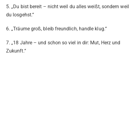
5. „Du bist bereit – nicht weil du alles weißt, sondern weil
du losgehst.“
6. „Träume groß, bleib freundlich, handle klug.“
7. „18 Jahre – und schon so viel in dir: Mut, Herz und
Zukunft.“