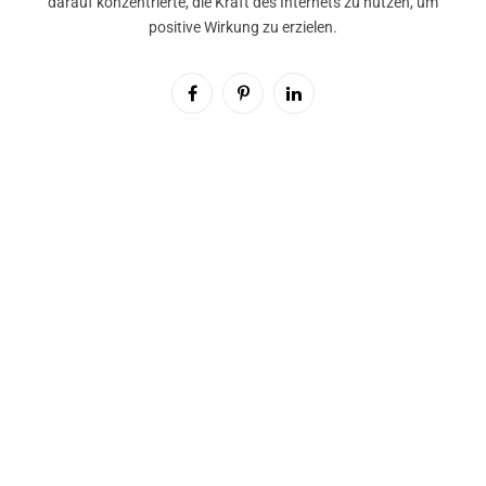
darauf konzentrierte, die Kraft des Internets zu nutzen, um
positive Wirkung zu erzielen.
Facebook
Pinterest
LinkedIn