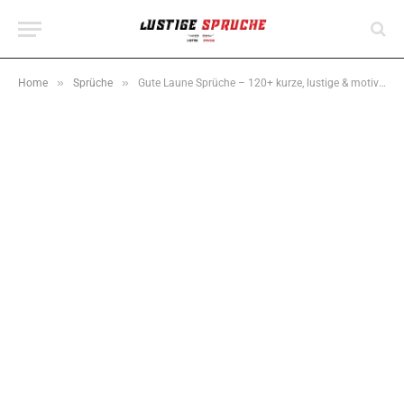
»
»
Home
Sprüche
Gute Laune Sprüche – 120+ kurze, lustige & motivierende Sprüche