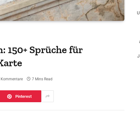
U
h: 150+ Sprüche für
J
Karte
e Kommentare
7 Mins Read
Pinterest