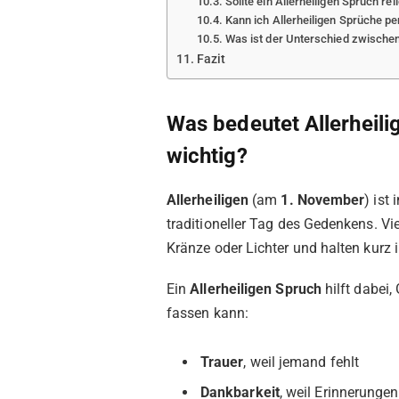
Sollte ein Allerheiligen Spruch rel
Kann ich Allerheiligen Sprüche p
Was ist der Unterschied zwischen 
Fazit
Was bedeutet Allerheil
wichtig?
Allerheiligen
(am
1. November
) ist
traditioneller Tag des Gedenkens. V
Kränze oder Lichter und halten kurz 
Ein
Allerheiligen Spruch
hilft dabei,
fassen kann:
Trauer
, weil jemand fehlt
Dankbarkeit
, weil Erinnerungen