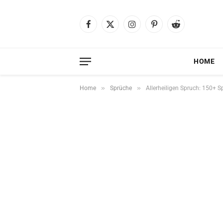
Facebook
X
Instagram
Pinterest
Reddit
(Twitter)
HOME
»
»
Home
Sprüche
Allerheiligen Spruch: 150+ 