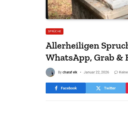
SPRÜCHE
Allerheiligen Spruc
WhatsApp, Grab & 
By
charaf elk
Januar 22, 2026
Kein
Facebook
Twitter