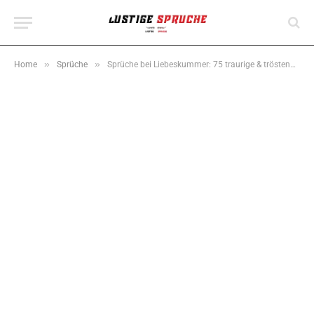
»
»
Home
Sprüche
Sprüche bei Liebeskummer: 75 traurige & tröstende Sprüche