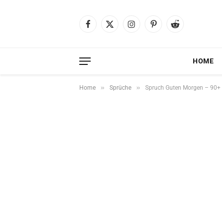
Facebook
X
Instagram
Pinterest
Reddit
(Twitter)
HOME
»
»
Home
Sprüche
Spruch Guten Morgen – 90+ sc