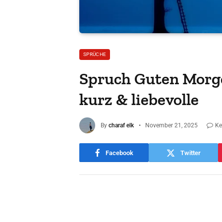
SPRÜCHE
Spruch Guten Morgen
kurz & liebevolle
By
charaf elk
November 21, 2025
Ke
Facebook
Twitter