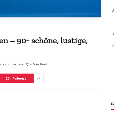
U
 – 90+ schöne, lustige,
J
ine Kommentare
6 Mins Read
Pinterest
n