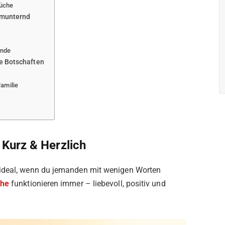
rüche
fmunternd
unde
e Botschaften
amilie
Kurz & Herzlich
 ideal, wenn du jemanden mit wenigen Worten
che
funktionieren immer – liebevoll, positiv und