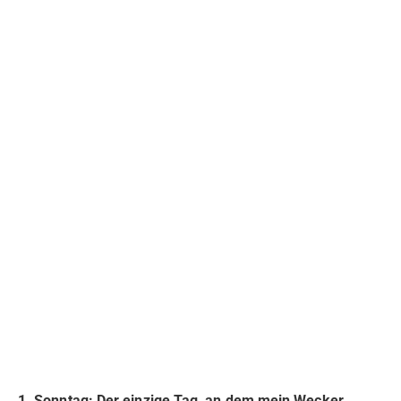
1. Sonntag: Der einzige Tag, an dem mein Wecker