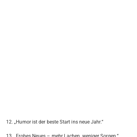
12. „Humor ist der beste Start ins neue Jahr.“
13. „Frohes Neues – mehr Lachen, weniger Sorgen.“