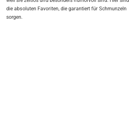
weil sie zeitlos und besonders humorvoll sind. Hier sind
die absoluten Favoriten, die garantiert für Schmunzeln
sorgen.