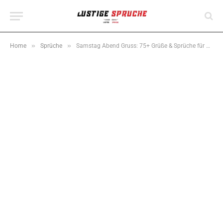
»
»
Home
Sprüche
Samstag Abend Gruss: 75+ Grüße & Sprüche für WhatsApp