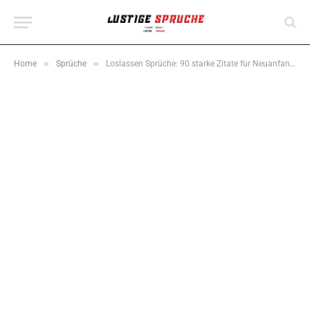
»
»
Home
Sprüche
Loslassen Sprüche: 90 starke Zitate für Neuanfang & Frieden