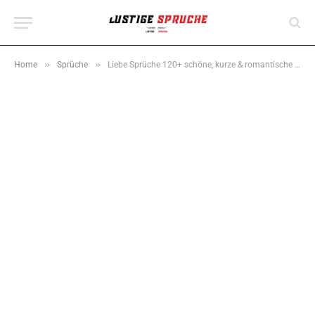
»
»
Home
Sprüche
Liebe Sprüche 120+ schöne, kurze & romantische Zitate über die Liebe