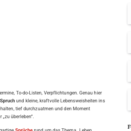
ermine, To-do-Listen, Verpflichtungen. Genau hier
 Spruch
und kleine, kraftvolle Lebensweisheiten ins
ezuhalten, tief durchzuatmen und den Moment
 „zu überleben“.
F
igartige
Sprüche
rund um das Thema „Leben