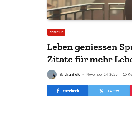
SPRÜCHE
Leben geniessen Sp
Zitate für mehr Le
By
charaf elk
November 24, 2025
Ke
Facebook
Twitter