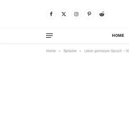
Facebook
X
Instagram
Pinterest
Reddit
(Twitter)
HOME
»
»
Home
Sprüche
Leben geniessen Spruch – 90