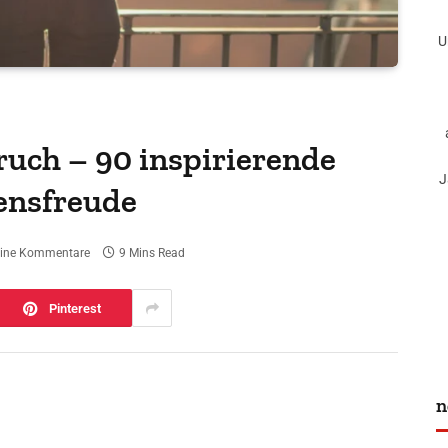
U
ruch – 90 inspirierende
J
bensfreude
ine Kommentare
9 Mins Read
Pinterest
n