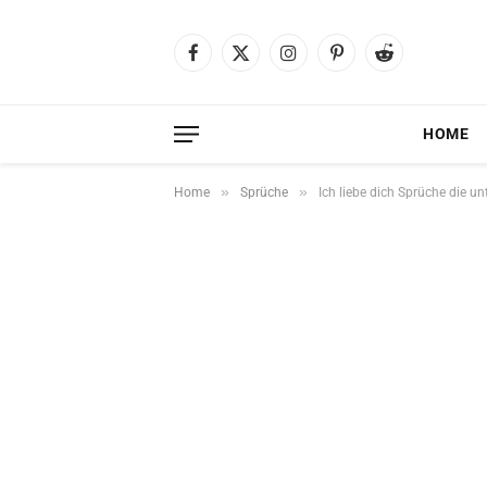
Facebook
X
Instagram
Pinterest
Reddit
(Twitter)
HOME
»
»
Home
Sprüche
Ich liebe dich Sprüche die un