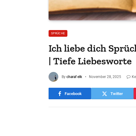
SPRÜCHE
Ich liebe dich Sprü
| Tiefe Liebesworte
By
charaf elk
November 28, 2025
Ke
Facebook
Twitter