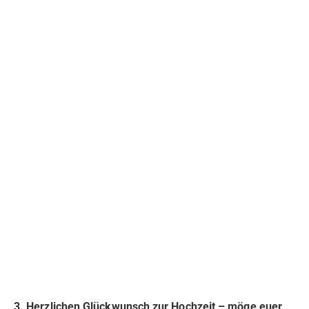
3. Herzlichen Glückwunsch zur Hochzeit – möge euer