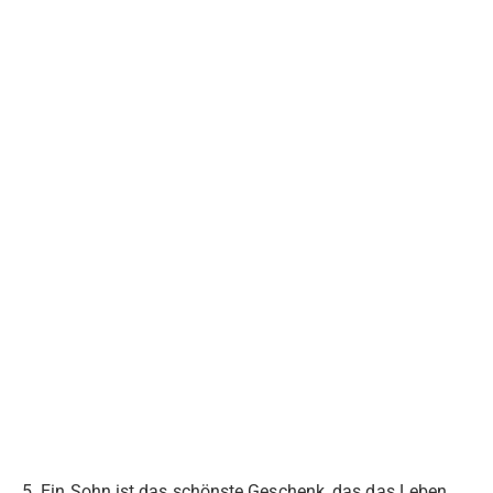
5. Ein Sohn ist das schönste Geschenk, das das Leben