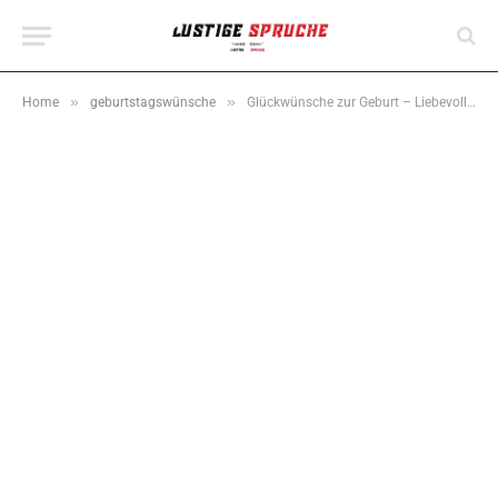
»
»
Home
geburtstagswünsche
Glückwünsche zur Geburt – Liebevolle Sprüche & herzliche Worte