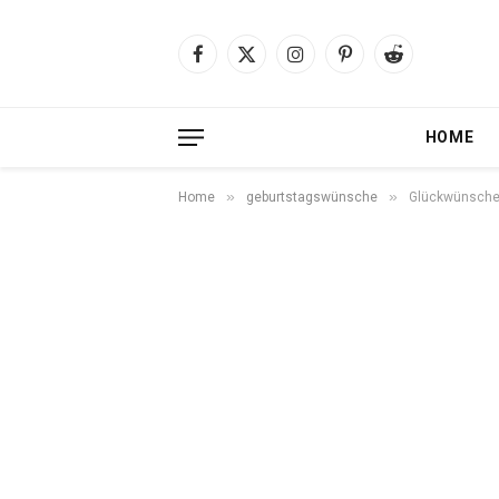
Facebook
X
Instagram
Pinterest
Reddit
(Twitter)
HOME
»
»
Home
geburtstagswünsche
Glückwünsche 