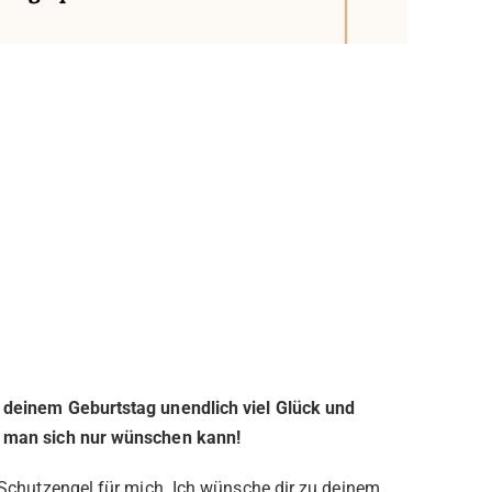
u deinem Geburtstag unendlich viel Glück und
en man sich nur wünschen kann!
in Schutzengel für mich. Ich wünsche dir zu deinem