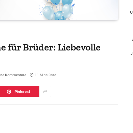
U
 für Brüder: Liebevolle
J
ine Kommentare
11 Mins Read
Pinterest