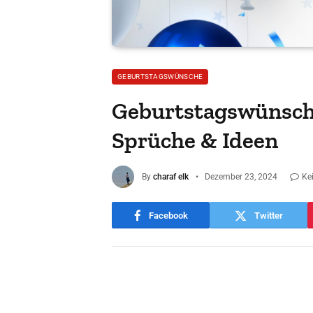
GEBURTSTAGSWÜNSCHE
Geburtstagswünsche
Sprüche & Ideen
By
charaf elk
Dezember 23, 2024
Ke
Facebook
Twitter