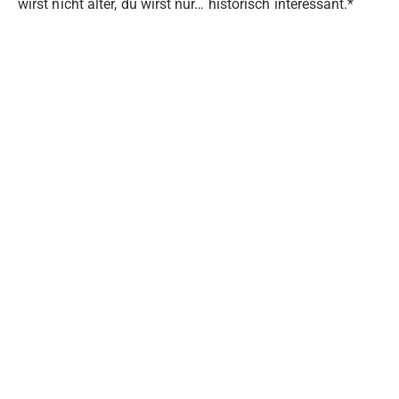
wirst nicht älter, du wirst nur… historisch interessant.*