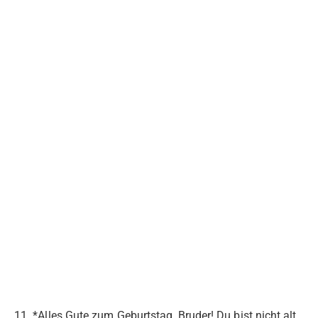
11. *Alles Gute zum Geburtstag, Bruder! Du bist nicht alt