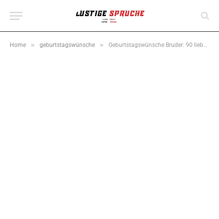
»
»
Home
geburtstagswünsche
Geburtstagswünsche Bruder: 90 liebevolle, lustige & kurze Sprüche