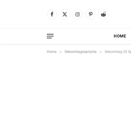
Facebook
X
Instagram
Pinterest
Reddit
(Twitter)
HOME
»
»
Home
Geburtstagssprüche
Geburtstag 20 Sp