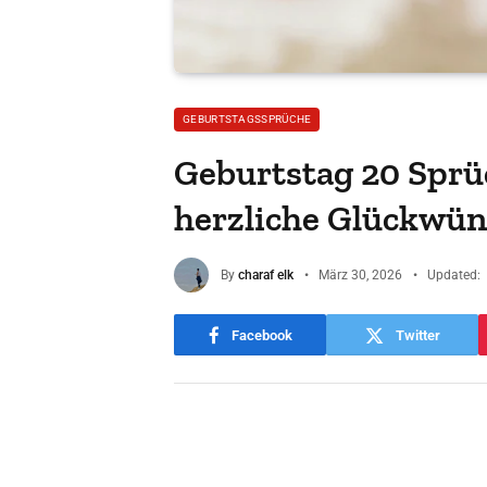
GEBURTSTAGSSPRÜCHE
Geburtstag 20 Sprüc
herzliche Glückwü
By
charaf elk
März 30, 2026
Updated:
Facebook
Twitter