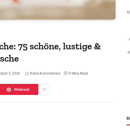
U
he: 75 schöne, lustige &
J
nsche
April 5, 2026
Keine Kommentare
9 Mins Read
Pinterest
n