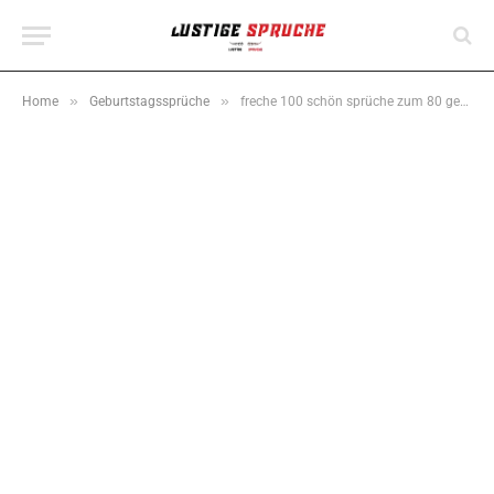
»
»
Home
Geburtstagssprüche
freche 100 schön sprüche zum 80 geburtstag – Kurz & Besinnlich