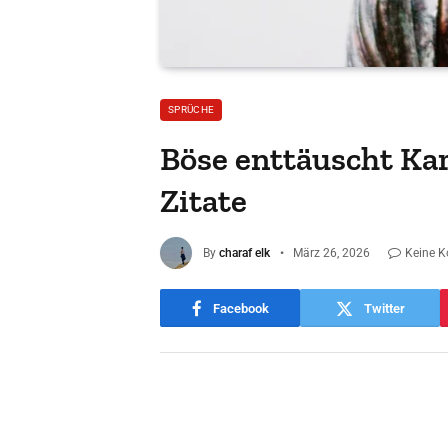
SPRÜCHE
Böse enttäuscht Ka
Zitate
By
charaf elk
März 26, 2026
Keine 
Facebook
Twitter