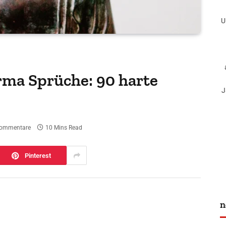
U
rma Sprüche: 90 harte
J
Kommentare
10 Mins Read
Pinterest
n