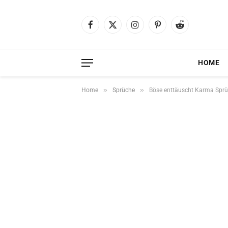
Facebook
X
Instagram
Pinterest
Reddit
(Twitter)
HOME
»
»
Home
Sprüche
Böse enttäuscht Karma Sprüc