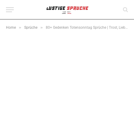
»
»
Home
Sprüche
80+ Gedenken Totensonntag Sprüche | Trost, Liebe & Erinnerung