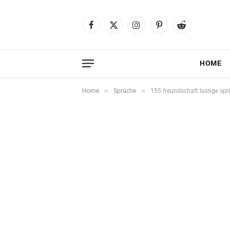
Facebook
X
Instagram
Pinterest
Reddit
(Twitter)
HOME
»
»
Home
Sprüche
155 freundschaft lustige spr