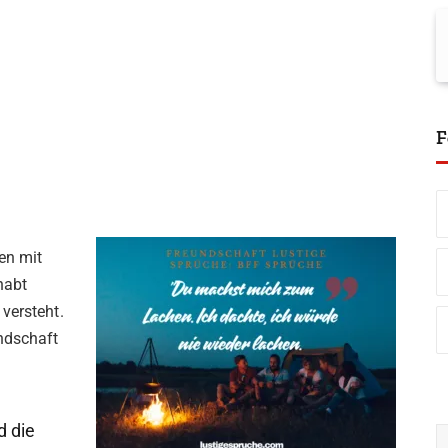
F
en mit
habt
versteht.
ndschaft
d die