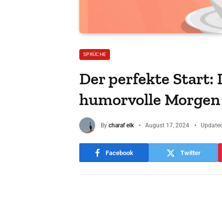
SPRÜCHE
Der perfekte Start:
humorvolle Morgen
By
charaf elk
August 17, 2024
Updated
Facebook
Twitter