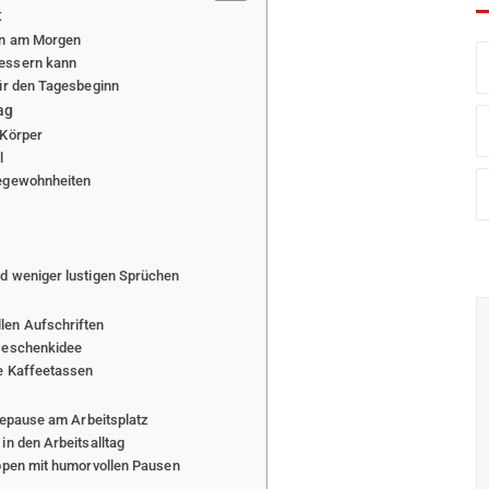
t
en am Morgen
bessern kann
für den Tagesbeginn
ag
 Körper
l
eegewohnheiten
d weniger lustigen Sprüchen
len Aufschriften
 Geschenkidee
ge Kaffeetassen
feepause am Arbeitsplatz
in den Arbeitsalltag
uppen mit humorvollen Pausen