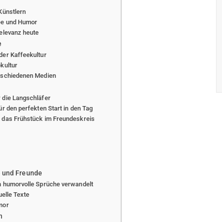
Künstlern
fee und Humor
Relevanz heute
e
der Kaffeekultur
kultur
erschiedenen Medien
 die Langschläfer
ür den perfekten Start in den Tag
r das Frühstück im Freundeskreis
e und Freunde
n humorvolle Sprüche verwandelt
uelle Texte
mor
n