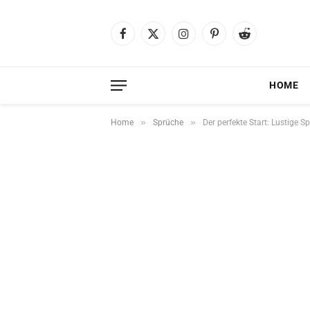
Facebook
X
Instagram
Pinterest
Reddit
(Twitter)
HOME
»
»
Home
Sprüche
Der perfekte Start: Lustige 