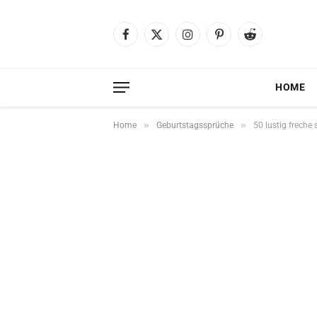
Facebook
X
Instagram
Pinterest
Reddit
(Twitter)
HOME
»
»
Home
Geburtstagssprüche
50 lustig frech