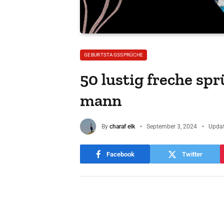
GEBURTSTAGSSPRÜCHE
50 lustig freche sp
mann
By
charaf elk
September 3, 2024
Updat
Facebook
Twitter