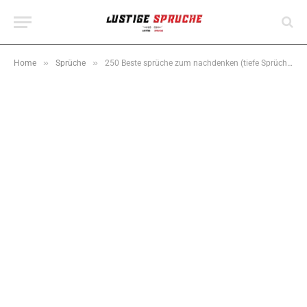
»
»
Home
Sprüche
250 Beste sprüche zum nachdenken (tiefe Sprüche)