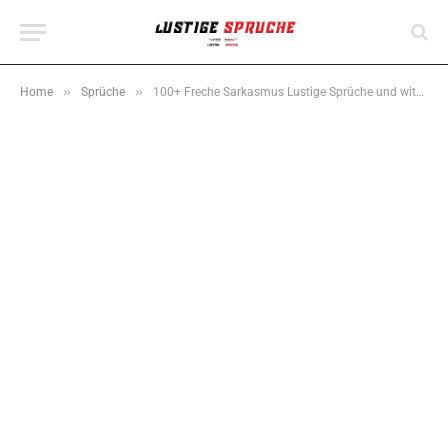
»
»
Home
Sprüche
100+ Freche Sarkasmus Lustige Sprüche und witzige Zitate