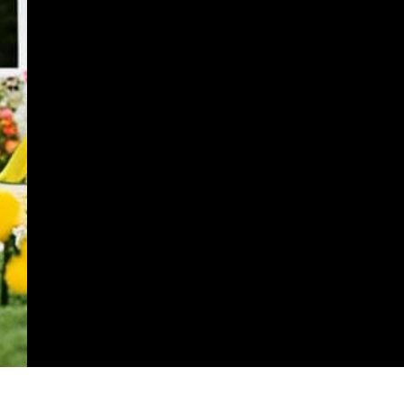
https://lustigespruche.com/lustige-sprueche-zur-hochzeit-lachen-lieben/