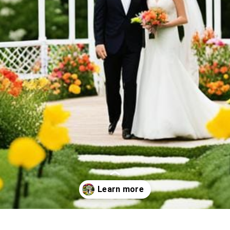
Wird geöffnet